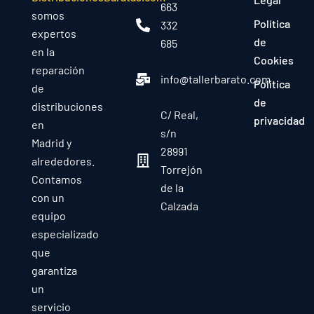
663
somos
Política
332
expertos
de
685
en la
Cookies
reparación
info@tallerbarato.com
Política
de
de
distribuciones
C/ Real,
privacidad
en
s/n
Madrid y
28991
alrededores.
Torrejón
Contamos
de la
con un
Calzada
equipo
especializado
que
garantiza
un
servicio