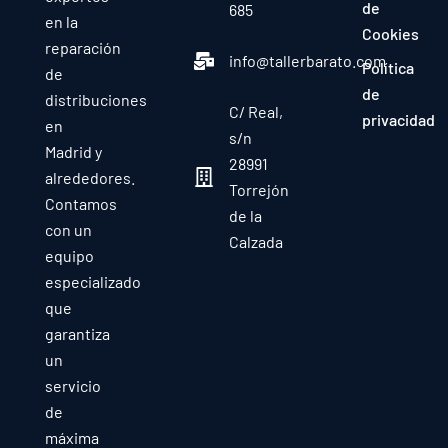
de
685
en la
Cookies
reparación
info@tallerbarato.com
Política
de
de
distribuciones
C/ Real,
privacidad
en
s/n
Madrid y
28991
alrededores.
Torrejón
Contamos
de la
con un
Calzada
equipo
especializado
que
garantiza
un
servicio
de
máxima