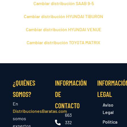
Cambiar distribución SAAB 9-5
Cambiar distribución HYUNDAI TIBURON
Cambiar distribución HYUNDAI VENUE
Cambiar distribución TOYOTA MATRIX
¿QUIÉNES
INFORMACIÓN
INFORMACIÓ
SOMOS?
DE
LEGAL
En
CONTACTO
Aviso
DistribucionesBaratas.com
Legal
663
somos
Política
332
expertos