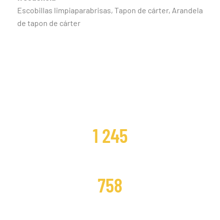
Escobillas limpiaparabrisas, Tapon de cárter, Arandela
de tapon de cárter
CLIENTES SATISFECHOS
1 245
DISTRIBUCIONES CAMBIADAS
758
DISTRIBUCIONES REPARADAS