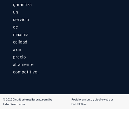
garantiza
un
servicio
de
máxima
calidad
a un
precio
altamente
competitivo.
© 2026
DistribucionesBaratas.com
| by
Posicionamiento y diseño web por
TallerBarato.com
MultiSEO.es