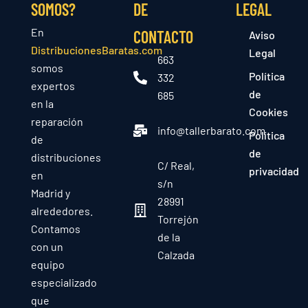
SOMOS?
DE
LEGAL
En
CONTACTO
Aviso
DistribucionesBaratas.com
Legal
663
somos
Política
332
expertos
de
685
en la
Cookies
reparación
info@tallerbarato.com
Política
de
de
distribuciones
C/ Real,
privacidad
en
s/n
Madrid y
28991
alrededores.
Torrejón
Contamos
de la
con un
Calzada
equipo
especializado
que