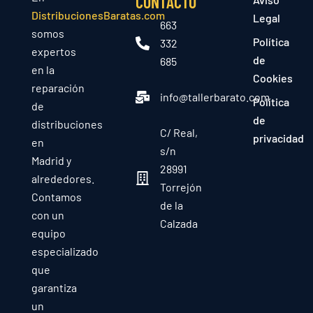
CONTACTO
DistribucionesBaratas.com
Legal
663
somos
Política
332
expertos
de
685
en la
Cookies
reparación
info@tallerbarato.com
Política
de
de
distribuciones
C/ Real,
privacidad
en
s/n
Madrid y
28991
alrededores.
Torrejón
Contamos
de la
con un
Calzada
equipo
especializado
que
garantiza
un