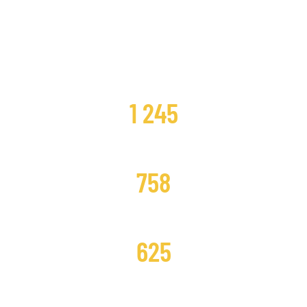
CLIENTES SATISFECHOS
1 245
DISTRIBUCIONES CAMBIADAS
758
DISTRIBUCIONES REPARADAS
625