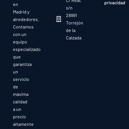
C/ Real,
privacidad
en
s/n
Madrid y
28991
alrededores.
Torrejón
Contamos
de la
con un
Calzada
equipo
especializado
que
garantiza
un
servicio
de
máxima
calidad
a un
precio
altamente