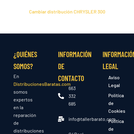
Cambiar distribución CHRYSLER 300
¿QUIÉNES
INFORMACIÓN
INFORMACIÓ
SOMOS?
DE
LEGAL
En
CONTACTO
Aviso
DistribucionesBaratas.com
Legal
663
somos
Política
332
expertos
de
685
en la
Cookies
reparación
info@tallerbarato.com
Política
de
de
distribuciones