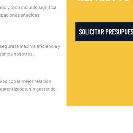
ado y todo incluido significa
upaciones añadidas.
SOLICITAR PRESUPUE
segura la máxima eficiencia y
rgamos nosotros.
os con la mejor relación
 garantizados, sin gastar de