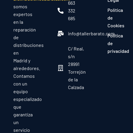
663
somos
Política
332
expertos
de
685
en la
Cookies
reparación
info@tallerbarato.com
Política
de
de
distribuciones
C/ Real,
privacidad
en
s/n
Madrid y
28991
alrededores.
Torrejón
Contamos
de la
con un
Calzada
equipo
especializado
que
garantiza
un
servicio