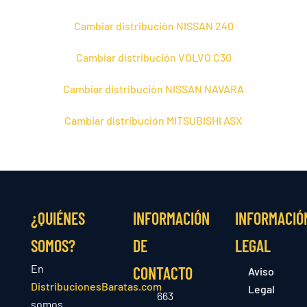
Cambiar distribución NISSAN 240
Cambiar distribución VOLVO C30
Cambiar distribución NISSAN NAVARA
Cambiar distribución MITSUBISHI ASX
¿QUIÉNES
INFORMACIÓN
INFORMACIÓ
SOMOS?
DE
LEGAL
En
CONTACTO
Aviso
DistribucionesBaratas.com
Legal
663
somos