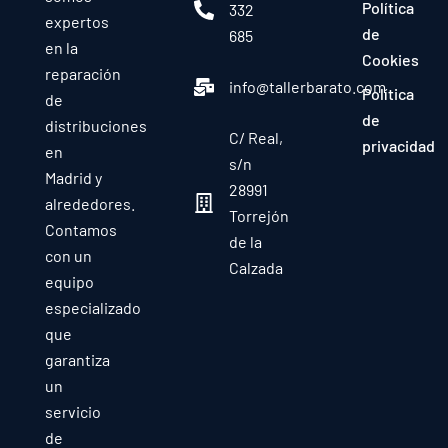
Política
332
expertos
de
685
en la
Cookies
reparación
info@tallerbarato.com
Política
de
de
distribuciones
C/ Real,
privacidad
en
s/n
Madrid y
28991
alrededores.
Torrejón
Contamos
de la
con un
Calzada
equipo
especializado
que
garantiza
un
servicio
de