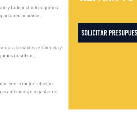
ado y todo incluido significa
upaciones añadidas.
SOLICITAR PRESUPUE
segura la máxima eficiencia y
rgamos nosotros.
os con la mejor relación
 garantizados, sin gastar de