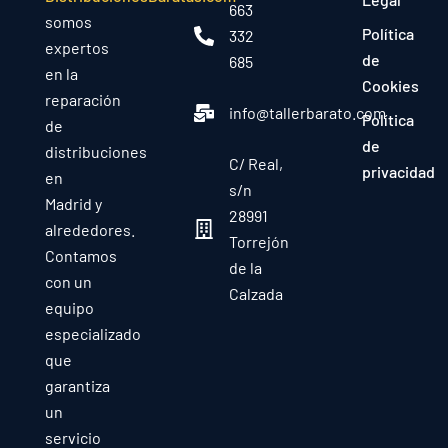
663
somos
Política
332
expertos
de
685
en la
Cookies
reparación
info@tallerbarato.com
Política
de
de
distribuciones
C/ Real,
privacidad
en
s/n
Madrid y
28991
alrededores.
Torrejón
Contamos
de la
con un
Calzada
equipo
especializado
que
garantiza
un
servicio