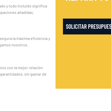
ado y todo incluido significa
upaciones añadidas.
SOLICITAR PRESUPUE
segura la máxima eficiencia y
rgamos nosotros.
os con la mejor relación
 garantizados, sin gastar de