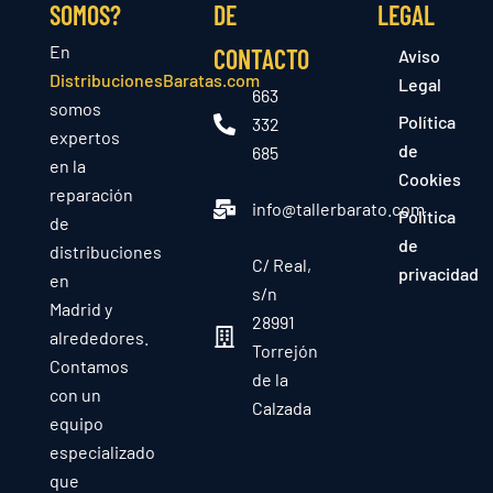
SOMOS?
DE
LEGAL
En
CONTACTO
Aviso
DistribucionesBaratas.com
Legal
663
somos
Política
332
expertos
de
685
en la
Cookies
reparación
info@tallerbarato.com
Política
de
de
distribuciones
C/ Real,
privacidad
en
s/n
Madrid y
28991
alrededores.
Torrejón
Contamos
de la
con un
Calzada
equipo
especializado
que