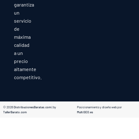
garantiza
un
servicio
de
máxima
calidad
a un
precio
altamente
competitivo.
© 2026
DistribucionesBaratas.com
| by
Posicionamiento y diseño web por
TallerBarato.com
MultiSEO.es