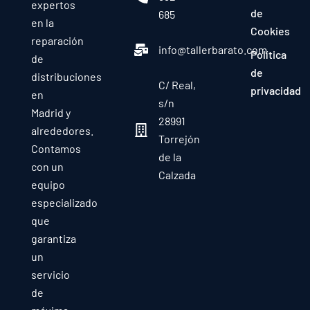
expertos
de
685
en la
Cookies
reparación
info@tallerbarato.com
Política
de
de
distribuciones
C/ Real,
privacidad
en
s/n
Madrid y
28991
alrededores.
Torrejón
Contamos
de la
con un
Calzada
equipo
especializado
que
garantiza
un
servicio
de