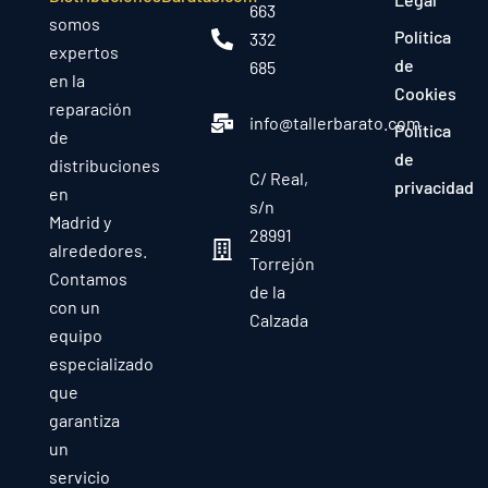
663
somos
Política
332
expertos
de
685
en la
Cookies
reparación
info@tallerbarato.com
Política
de
de
distribuciones
C/ Real,
privacidad
en
s/n
Madrid y
28991
alrededores.
Torrejón
Contamos
de la
con un
Calzada
equipo
especializado
que
garantiza
un
servicio