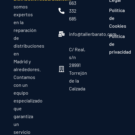
663
somos
Política
332
expertos
de
685
en la
Cookies
reparación
info@tallerbarato.com
Política
de
de
distribuciones
C/ Real,
privacidad
en
s/n
Madrid y
28991
alrededores.
Torrejón
Contamos
de la
con un
Calzada
equipo
especializado
que
garantiza
un
servicio