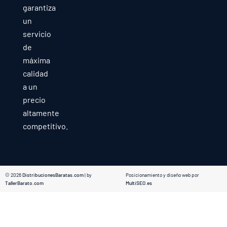
garantiza
un
servicio
de
máxima
calidad
a un
precio
altamente
competitivo.
© 2026
DistribucionesBaratas.com
| by
Posicionamiento y diseño web por
TallerBarato.com
MultiSEO.es