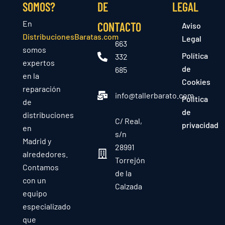
SOMOS?
DE
LEGAL
En
CONTACTO
Aviso
DistribucionesBaratas.com
Legal
663
somos
Política
332
expertos
de
685
en la
Cookies
reparación
info@tallerbarato.com
Política
de
de
distribuciones
C/ Real,
privacidad
en
s/n
Madrid y
28991
alrededores.
Torrejón
Contamos
de la
con un
Calzada
equipo
especializado
que