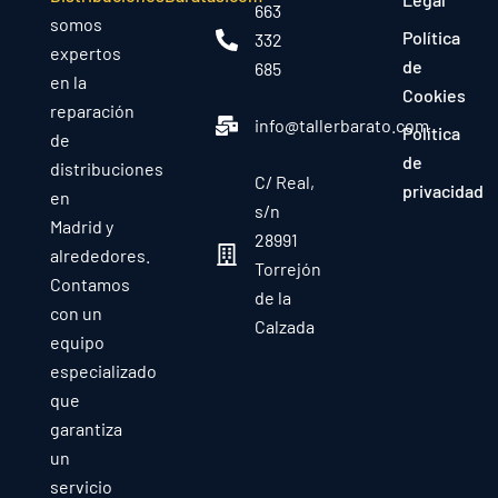
663
somos
Política
332
expertos
de
685
en la
Cookies
reparación
info@tallerbarato.com
Política
de
de
distribuciones
C/ Real,
privacidad
en
s/n
Madrid y
28991
alrededores.
Torrejón
Contamos
de la
con un
Calzada
equipo
especializado
que
garantiza
un
servicio