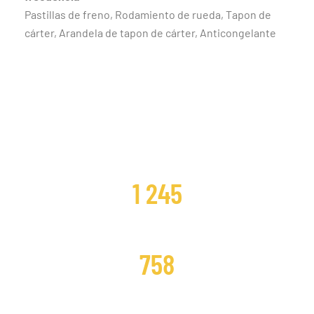
Pastillas de freno, Rodamiento de rueda, Tapon de
cárter, Arandela de tapon de cárter, Anticongelante
CLIENTES SATISFECHOS
1 245
DISTRIBUCIONES CAMBIADAS
758
DISTRIBUCIONES REPARADAS