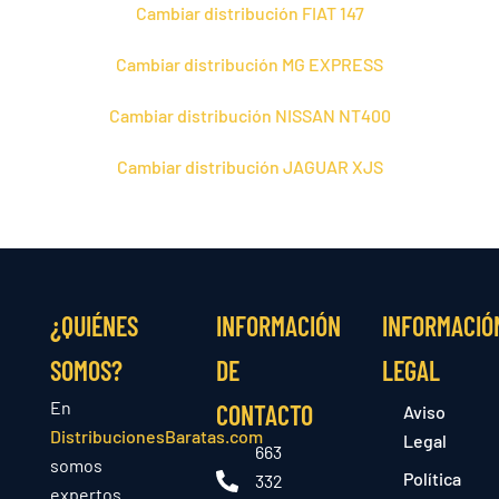
Cambiar distribución FIAT 147
Cambiar distribución MG EXPRESS
Cambiar distribución NISSAN NT400
Cambiar distribución JAGUAR XJS
¿QUIÉNES
INFORMACIÓN
INFORMACIÓ
SOMOS?
DE
LEGAL
En
CONTACTO
Aviso
DistribucionesBaratas.com
Legal
663
somos
Política
332
expertos