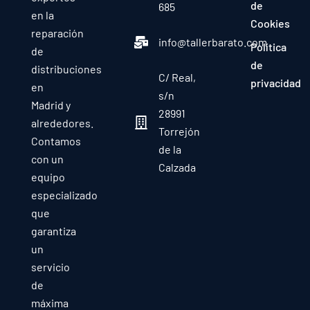
de
685
en la
Cookies
reparación
info@tallerbarato.com
Política
de
de
distribuciones
C/ Real,
privacidad
en
s/n
Madrid y
28991
alrededores.
Torrejón
Contamos
de la
con un
Calzada
equipo
especializado
que
garantiza
un
servicio
de
máxima