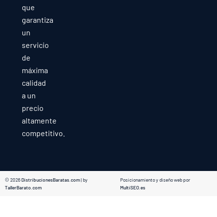
que
garantiza
un
servicio
de
máxima
calidad
a un
precio
altamente
competitivo.
© 2026
DistribucionesBaratas.com
| by
Posicionamiento y diseño web por
TallerBarato.com
MultiSEO.es