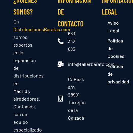
SOMOS?
DE
LEGAL
En
CONTACTO
Aviso
DistribucionesBaratas.com
Legal
663
somos
Política
332
expertos
de
685
en la
Cookies
reparación
info@tallerbarato.com
Política
de
de
distribuciones
C/ Real,
privacidad
en
s/n
Madrid y
28991
alrededores.
Torrejón
Contamos
de la
con un
Calzada
equipo
especializado