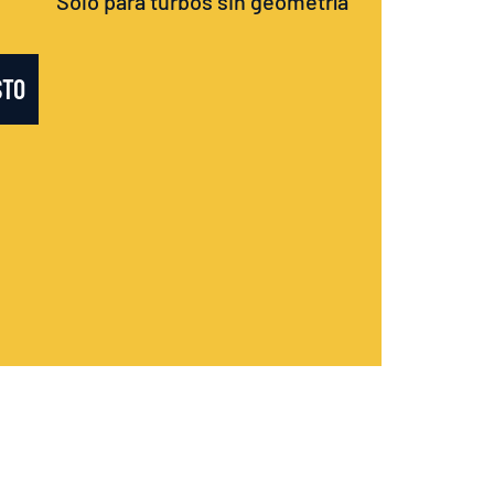
Sólo para turbos sin geometría
STO