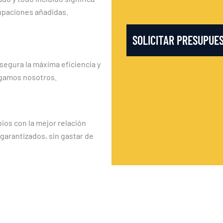
upaciones añadidas.
SOLICITAR PRESUPUE
segura la máxima eficiencia y
rgamos nosotros.
os con la mejor relación
 garantizados, sin gastar de