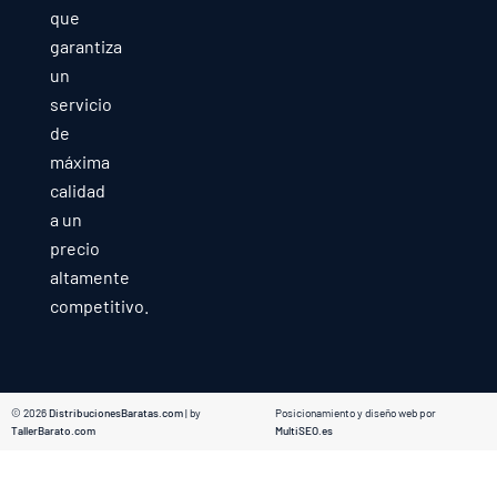
que
garantiza
un
servicio
de
máxima
calidad
a un
precio
altamente
competitivo.
© 2026
DistribucionesBaratas.com
| by
Posicionamiento y diseño web por
TallerBarato.com
MultiSEO.es