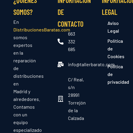
¿QUIÉNES
INFORMACIÓN
INFORMACIÓ
SOMOS?
DE
LEGAL
En
CONTACTO
Aviso
DistribucionesBaratas.com
Legal
663
somos
Política
332
expertos
de
685
en la
Cookies
reparación
info@tallerbarato.com
Política
de
de
distribuciones
C/ Real,
privacidad
en
s/n
Madrid y
28991
alrededores.
Torrejón
Contamos
de la
con un
Calzada
equipo
especializado