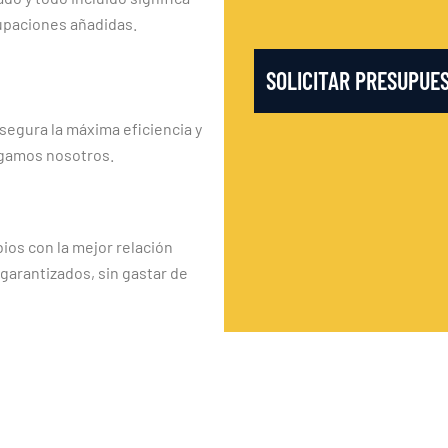
upaciones añadidas.
SOLICITAR PRESUPUE
segura la máxima eficiencia y
rgamos nosotros.
os con la mejor relación
 garantizados, sin gastar de