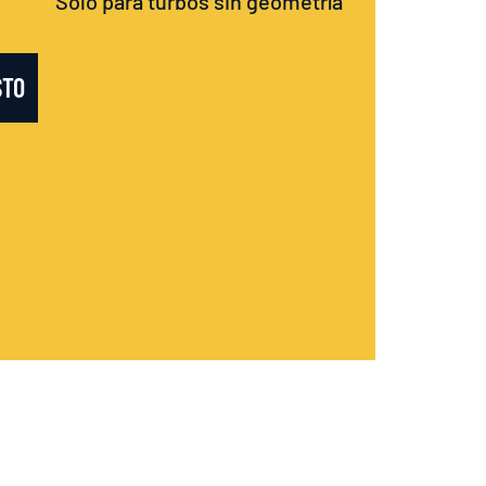
Sólo para turbos sin geometría
STO