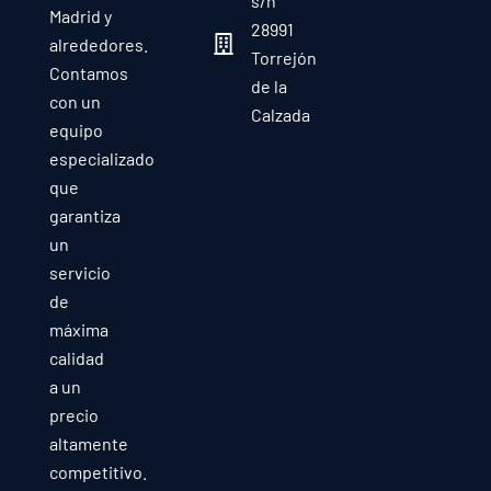
s/n
Madrid y
28991
alrededores.
Torrejón
Contamos
de la
con un
Calzada
equipo
especializado
que
garantiza
un
servicio
de
máxima
calidad
a un
precio
altamente
competitivo.