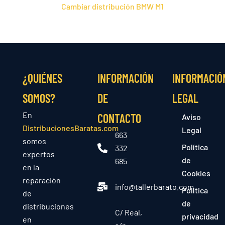
Cambiar distribución BMW M1
¿QUIÉNES
INFORMACIÓN
INFORMACIÓ
SOMOS?
DE
LEGAL
En
CONTACTO
Aviso
DistribucionesBaratas.com
Legal
663
somos
Política
332
expertos
de
685
en la
Cookies
reparación
info@tallerbarato.com
Política
de
de
distribuciones
C/ Real,
privacidad
en